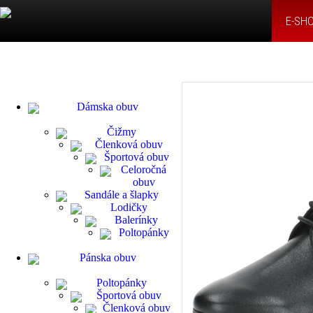
E-SH
Dámska obuv
Čižmy
Členková obuv
Športová obuv
Celoročná
obuv
Sandále a šlapky
Lodičky
Balerínky
Poltopánky
Pánska obuv
Poltopánky
Športová obuv
Členková obuv