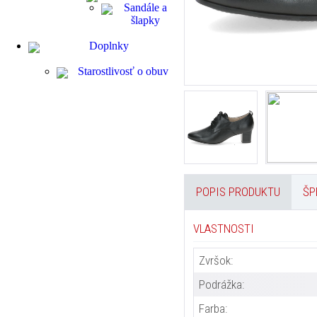
Sandále a
šlapky
Doplnky
Starostlivosť o obuv
POPIS PRODUKTU
ŠP
VLASTNOSTI
Zvršok:
Podrážka:
Farba: