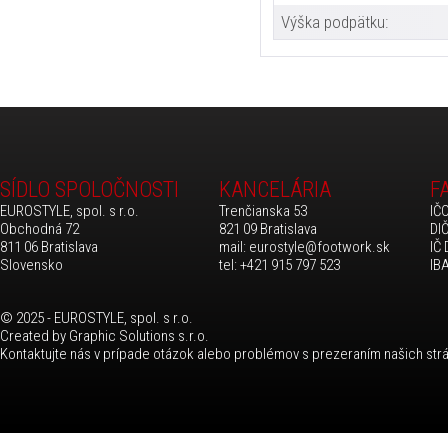
Výška podpätku:
SÍDLO SPOLOČNOSTI
KANCELÁRIA
F
EUROSTYLE, spol. s r.o.
Trenčianska 53
IČ
Obchodná 72
821 09 Bratislava
DI
811 06 Bratislava
mail:
eurostyle@footwork.sk
IČ
Slovensko
tel: +421 915 797 523
IB
© 2025 - EUROSTYLE, spol. s r.o.
Created by
Graphic Solutions s.r.o.
Kontaktujte nás
v prípade otázok alebo problémov s prezeraním našich str